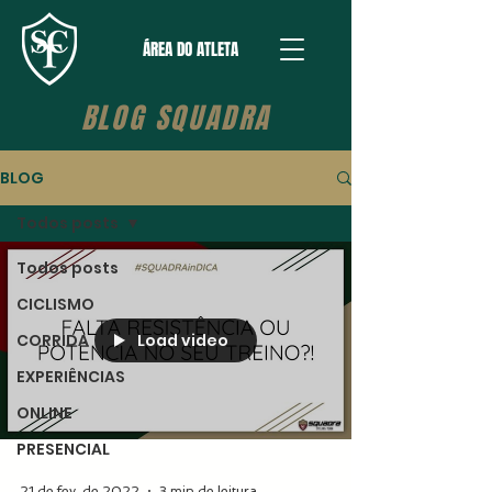
ÁREA DO ATLETA
BLOG SQUADRA
BLOG
Todos posts
Todos posts
CICLISMO
Load video
CORRIDA
EXPERIÊNCIAS
ONLINE
PRESENCIAL
21 de fev. de 2022
3 min de leitura