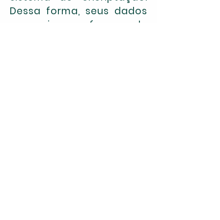
Dessa forma, seus dados
pessoais, a forma de
pagamento escolhida e
toda e qualquer outra
informação fornecida à
Loja Squadra será
mantida em sigilo durante
a transmissão.
TROCA E
DEVOLUÇÃO
Não serão realizadas trocas
ou devoluções em virtude
da má utilização ou má