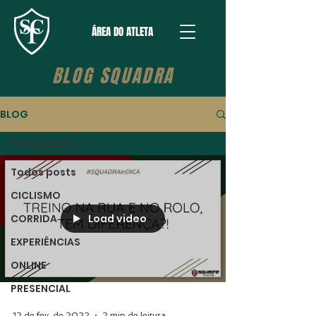
ÁREA DO ATLETA
BLOG SQUADRA
BLOG
Todos posts
Todos posts
CICLISMO
Load video
CORRIDA
EXPERIÊNCIAS
ONLINE
PRESENCIAL
12 de fev. de 2022
2 min de leitura