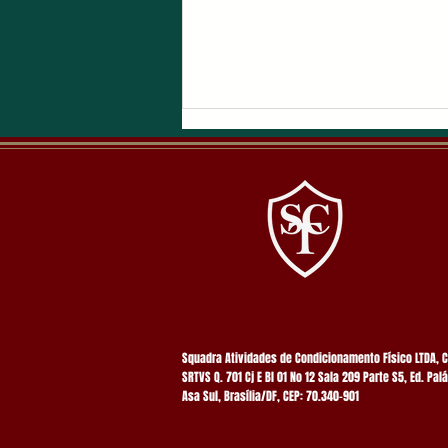
PRESENCIAL COLETIVO
Squadra Atividades de Condicionamento Físico LTDA, 
SRTVS Q. 701 Cj E Bl 01 No 12 Sala 209 Parte S5, Ed. Palá
Asa Sul, Brasília/DF, CEP: 70.340-901​