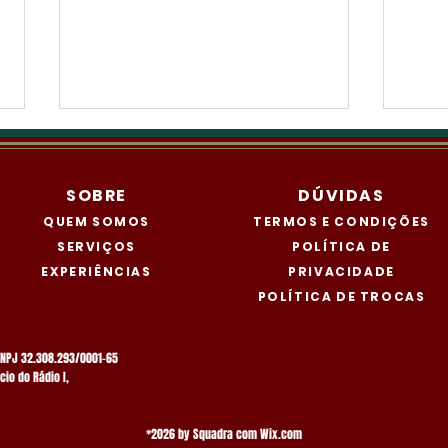
Comunidade
Colocar várias fotos da
SOBRE
DÚVIDAS
interação do grupo.
QUEM SOMOS
TERMOS E CONDIÇÕES
Tre
SERVIÇOS
POLÍTICA DE
EXPERIÊNCIAS
PRIVACIDADE
POLÍTICA DE TROCAS
CNPJ 32.308.293/0001-65
cio do Rádio I,
*2026 by Squadra com
Wix.com