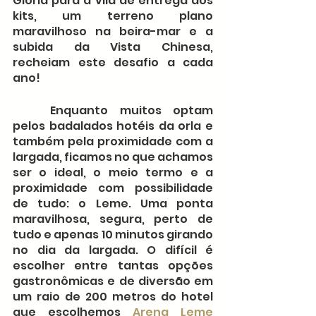
Glória para a vila de entrega dos 
kits, um terreno plano 
maravilhoso na beira-mar e a 
subida da Vista Chinesa, 
recheiam este desafio a cada 
ano!
	Enquanto muitos optam 
pelos badalados hotéis da orla e 
também pela proximidade com a 
largada, ficamos no que achamos 
ser o ideal, o meio termo e a 
proximidade com possibilidade 
de tudo: o Leme. Uma ponta 
maravilhosa, segura, perto de 
tudo e apenas 10 minutos girando 
no dia da largada. O difícil é 
escolher entre tantas opções 
gastronômicas e de diversão em 
um raio de 200 metros do hotel 
que escolhemos 
Arena Leme 