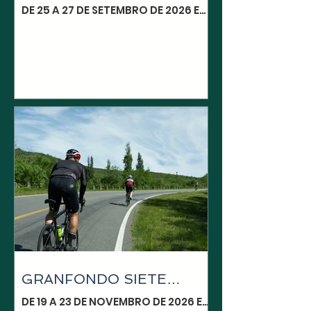
CAMPOS 2026
DE 25 A 27 DE SETEMBRO DE 2026 EM
CAMPOS DO JORDÃO, SÃO PAULO,
BRASIL LOCAL: CAMPOS DO JORDÃO
- SP PERÍODO: DE 25 A 27 DE
SETEMBRO DE 2026 QUANTOS DIAS: 3
DIAS | 2 NOITES INCLUÍDO: .
TRANSPORTE DA BICICLETA
MONTADA . DOIS TREINOS PRÉ-
PROVA (sexta e sábado) . GUIA
ACOMPANHANDO O GRUPO NOS
TREINOS . MECÂNICO PARA
PEQUENOS AJUSTES NA BIKE .
SEGURO VIAGEM E CANCELAMENTO
ROTEIRO 23/09 | QUARTA– ENTREGA
DAS BIKES Neste dia, em local a ser
indicado posteriormente, nossa
equipe irá r
GRANFONDO SIETE
LAGOS
DE 19 A 23 DE NOVEMBRO DE 2026 EM