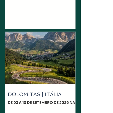
SAN MARTÍN DE LOS ANDES PERÍODO:
DE 19 A 23 DE NOVEMBRO DE 2026
LOCAL: BARILOCHE | SAN MARTÍN DE
LOS ANDES QUANTOS DIAS: 4 NOITES
INCLUÍDO: . TRANSLADO IN/OUT
AEROPORTO DE BARILOCHE .
INSCRIÇÃO DA GRANFONDO SIETE
LAGOS . HOTEL 3* PRÓXIMO À
LARGADA . HOSPEDAGEM EM
QUARTO DUPLO . MEIA PENSÃO -
CAFÉ DA MANHÃ E ALMOÇO . DOIS
TREINOS PRÉ-PROVA . LAVAGEM DE
ROUPA DE CICLISMO . GUIA
ACOMPANHANDO O GRUPO NOS
TREINOS . VEÍCULO DE APOIO E
ASSISTÊNCIA N
DOLOMITAS | ITÁLIA
DE 03 A 10 DE SETEMBRO DE 2026 NA
ITÁLIA PERÍODO: DE 03 A 10 DE